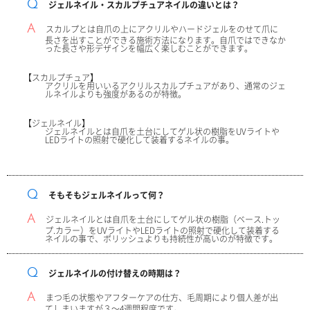
Qジェルネイル・スカルプチュアネイルの違いとは？
Aスカルプとは自爪の上にアクリルやハードジェルをのせて爪に
長さを出すことができる施術方法になります。自爪ではできなか
った長さや形デザインを幅広く楽しむことができます。
【スカルプチュア】
アクリルを用いいるアクリルスカルプチュアがあり、通常のジェ
ルネイルよりも強度があるのが特徴。
【ジェルネイル】
ジェルネイルとは自爪を土台にしてゲル状の樹脂をUVライトや
LEDライトの照射で硬化して装着するネイルの事。
Qそもそもジェルネイルって何？
Aジェルネイルとは自爪を土台にしてゲル状の樹脂（ベース.トッ
プ.カラー）をUVライトやLEDライトの照射で硬化して装着する
ネイルの事で、ポリッシュよりも持続性が高いのが特徴です。
Qジェルネイルの付け替えの時期は？
Aまつ毛の状態やアフターケアの仕方、毛周期により個人差が出
てしまいますが３～4週間程度です。