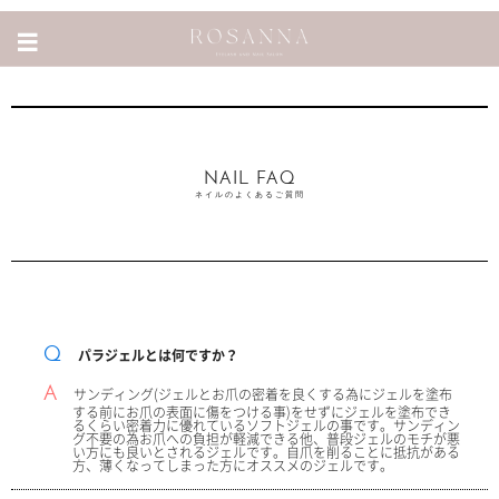
NAIL FAQ
Qパラジェルとは何ですか？
Aサンディング(ジェルとお爪の密着を良くする為にジェルを塗布
する前にお爪の表面に傷をつける事)をせずにジェルを塗布でき
るくらい密着力に優れているソフトジェルの事です。サンディン
グ不要の為お爪への負担が軽減できる他、普段ジェルのモチが悪
い方にも良いとされるジェルです。自爪を削ることに抵抗がある
方、薄くなってしまった方にオススメのジェルです。