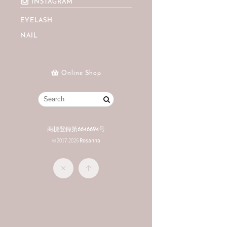
INSTAGRAM
EYELASH
NAIL
Online Shop
商標登録第6646694号
© 2017-2026
Rosanna