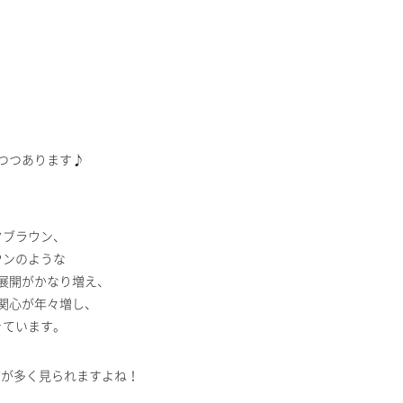
つつあります♪
クブラウン、
ウンのような
展開がかなり増え、
関心が年々増し、
きています。
る方が多く見られますよね！