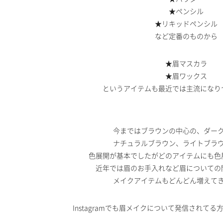
★ペンシル
★リキッドペンシル
など定番のものから
★眉マスカラ
★眉ワックス
というアイテムも最近では主流になり
今まではブラウンの中心の、ダー
ナチュラルブラウン、ライトブラ
色展開が基本でしたがどのアイテムにも色
近年では眉のお手入れなど眉についての
メイクアイテムもどんどん増えて
Instagramでも眉メイクについて発信されて