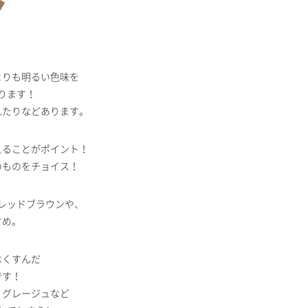
よりも明るい色味を
ります！
れたりなどあります。
えることがポイント！
のものをチョイス！
レッドブラウンや、
すめ。
はくすんだ
です！
、グレージュなど