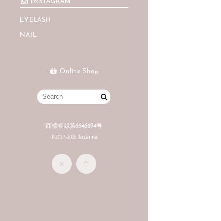
INSTAGRAM
EYELASH
NAIL
Online Shop
商標登録第6646694号
© 2017-2026
Rosanna