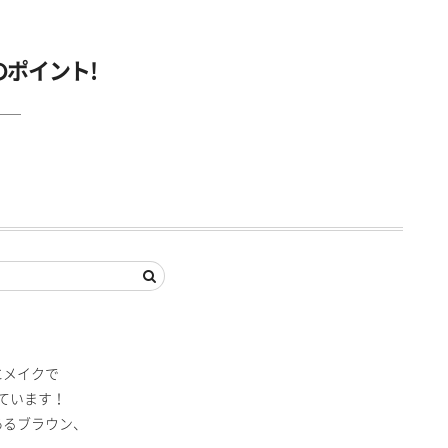
のポイント!
にメイクで
ています！
あるブラウン、