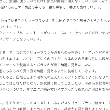
けて、清潔に使っていただければ長い間買い換えなくていいものになり
で取り扱いのあるケア商品の中でも一番お手頃で一番よく売れています。
で取り扱っているスクリューブラシは、毛は硬めでブラシ部分の大きさもち
しやすいです。
クでアイスブルーのストーンがついているので、持っているだけでテン
いデザインとなっています。
する上で、なぜスクリューブラシが必要なのかを説明させていただきま
つ毛１本１本にお付けしていくのですが、大体の方の自まつ毛には癖が
てマツエクを装着するとバラツキが出て綺麗に見えないため、
毛でもなるべく真っ直ぐ綺麗に見えるように装着していきます。
てくると、自然と自まつ毛本来の生え方にマツエクが沿うようになりバ
としてはこれだけでなく、無意識に擦ってしまったり、洗顔時や就寝時
いとバラついて、マツエクが絡み抜けやすかったり取れる原因にも繋が
に出来るケアとしてオススメしているのがスクリューブラシで梳かすこ
り絡みを取り綺麗にまとめてくれるので、持続力も見た目もよくなりま