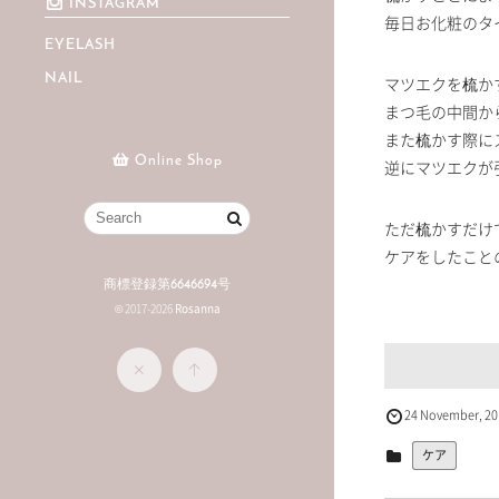
INSTAGRAM
毎日お化粧のタ
EYELASH
NAIL
マツエクを梳か
まつ毛の中間か
また梳かす際に
Online Shop
逆にマツエクが
ただ梳かすだけ
ケアをしたこと
商標登録第6646694号
© 2017-2026
Rosanna
24
November
,
20
ケア