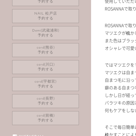
使用していただ
予約する
ROSANNA
NAIL 松戸店
予約する
ROSANNA
Demi(武蔵浦和)
マツエクが梳か
予約する
また色はブラッ
オシャレで可愛
cord(熊谷)
予約する
ではマツエクを
cord(川口)
予約する
マツエクは自ま
自まつ毛に沿っ
cord(宇都宮)
癖のある自まつ
予約する
しかし日が経っ
cord(長野)
バラツキの原因
予約する
何もケアをしな
cord(前橋)
予約する
そこで毎日簡単
梳かすことによ