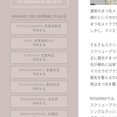
アイブロウスタイリングについて
通常のまつ毛メ
| サロンの予約はこちらから
順だという方が
RESERVE
まつ毛メイクで
EYELASH&NAIL 武蔵浦和店
しかし、マツエ
予約する
NAIL 武蔵浦和203
そもそもスクリ
予約する
スクリューブラ
EYELASH 北浦和店
主に眉毛やまつ
予約する
毛が硬めに出来
マスカラのブラ
EYELASH&NAIL 新越谷店
予約する
眉毛を整えるの
実はまつ毛を整
EYELASH&NAIL 新所沢店
予約する
ROSANNA
EYELASH&NAIL 大宮店
スクリューブラ
予約する
シングルラッシ
EYELASH&NAIL 川越店