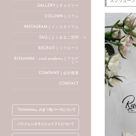
GALLERY | ギャラリー
COLUMN | コラム
INSTAGRAM | インスタグラム
FAQ | よくあるご質問
RECRUIT | リクルート
ROSANNA・cord academy | アカデ
ミー
COMPANY | 会社概要
CONTACT
『ROSANNA』のまつ毛パーマについて
パリジェンヌラッシュリフトについて